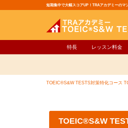
短期集中で大幅スコアUP！TRAアカデミーのマンツ
特長
レッスン料金
TOEIC®S&W TESTS対策特化コース
T
TOEIC®S&W T